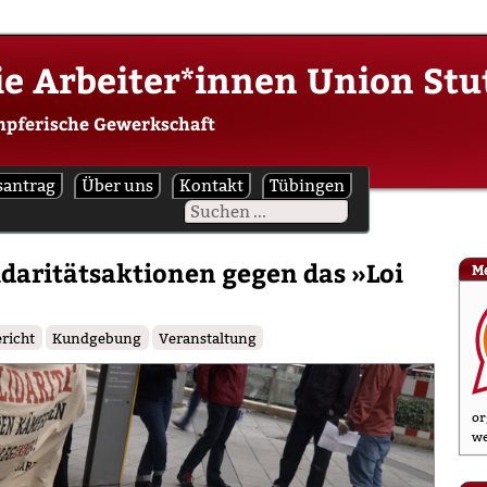
ie Arbeiter*innen Union Stu
mpferische Gewerkschaft
santrag
Über uns
Kontakt
Tübingen
idaritätsaktionen gegen das »Loi
M
ericht
Kundgebung
Veranstaltung
or
we