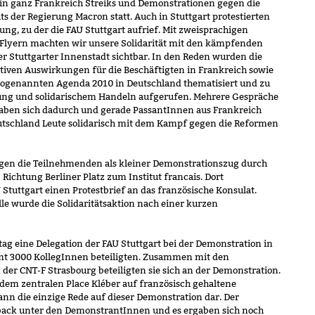
in ganz Frankreich Streiks und Demonstrationen gegen die
s der Regierung Macron statt. Auch in Stuttgart protestierten
ng, zu der die FAU Stuttgart aufrief. Mit zweisprachigen
 Flyern machten wir unsere Solidarität mit den kämpfenden
er Stuttgarter Innenstadt sichtbar. In den Reden wurden die
iven Auswirkungen für die Beschäftigten in Frankreich sowie
 sogenannten Agenda 2010 in Deutschland thematisiert und zu
ung und solidarischem Handeln aufgerufen. Mehrere Gespräche
gaben sich dadurch und gerade PassantInnen aus Frankreich
Deutschland Leute solidarisch mit dem Kampf gegen die Reformen
gen die Teilnehmenden als kleiner Demonstrationszug durch
ichtung Berliner Platz zum Institut francais. Dort
 Stuttgart einen Protestbrief an das französische Konsulat.
lle wurde die Solidaritätsaktion nach einer kurzen
ag eine Delegation der FAU Stuttgart bei der Demonstration in
amt 3000 KollegInnen beteiligten. Zusammen mit den
r CNT-F Strasbourg beteiligten sie sich an der Demonstration.
dem zentralen Place Kléber auf französisch gehaltene
ann die einzige Rede auf dieser Demonstration dar. Der
edback unter den DemonstrantInnen und es ergaben sich noch