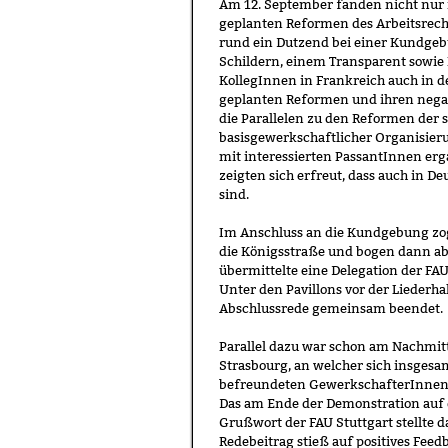
Am 12. September fanden nicht nur 
geplanten Reformen des Arbeitsrecht
rund ein Dutzend bei einer Kundgebu
Schildern, einem Transparent sowie
KollegInnen in Frankreich auch in d
geplanten Reformen und ihren negat
die Parallelen zu den Reformen der
basisgewerkschaftlicher Organisier
mit interessierten PassantInnen er
zeigten sich erfreut, dass auch in 
sind.
Im Anschluss an die Kundgebung zo
die Königsstraße und bogen dann ab R
übermittelte eine Delegation der FAU
Unter den Pavillons vor der Liederha
Abschlussrede gemeinsam beendet.
Parallel dazu war schon am Nachmitt
Strasbourg, an welcher sich insges
befreundeten GewerkschafterInnen de
Das am Ende der Demonstration auf 
Grußwort der FAU Stuttgart stellte d
Redebeitrag stieß auf positives Fe