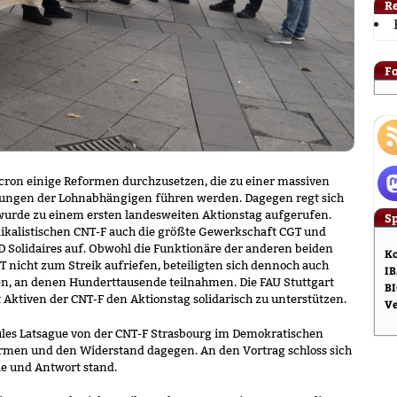
R
F
cron einige Reformen durchzusetzen, die zu einer massiven
ungen der Lohnabhängigen führen werden. Dagegen regt sich
wurde zu einem ersten landesweiten Aktionstag aufgerufen.
S
ikalistischen CNT-F auch die größte Gewerkschaft CGT und
 Solidaires auf. Obwohl die Funktionäre der anderen beiden
Ko
nicht zum Streik aufriefen, beteiligten sich dennoch auch
IB
sten, an denen Hunderttausende teilnahmen. Die FAU Stuttgart
BI
 Aktiven der CNT-F den Aktionstag solidarisch zu unterstützen.
V
ules Latsague von der CNT-F Strasbourg im Demokratischen
men und den Widerstand dagegen. An den Vortrag schloss sich
de und Antwort stand.