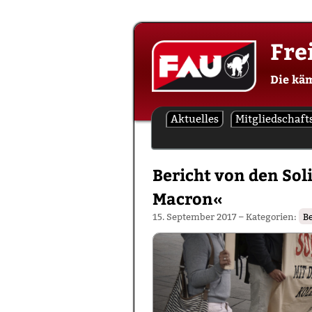
Skip
Fre
to
content
Die kä
Aktuelles
Mitgliedschaft
Bericht von den Sol
Macron«
15. September 2017
– Kategorien:
B