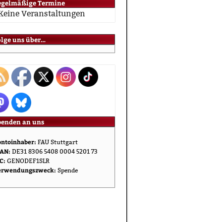
egelmäßige Termine
Keine Veranstaltungen
olge uns über…
penden an uns
ntoinhaber:
FAU Stuttgart
AN:
DE31 8306 5408 0004 5201 73
C:
GENODEF1SLR
erwendungszweck:
Spende