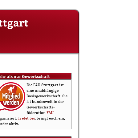
ttgart
ehr als nur Gewerkschaft
Die FAU Stuttgart ist
eine un­abhängige
Basis­gewerkschaft. Sie
ist bundesweit in der
Gewerkschafts­
föderation
FAU
ganisiert.
Tretet bei
, bringt euch ein,
rdet aktiv.