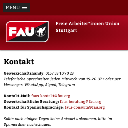
MENU
Skip
Freie Arbeiter*innen Union
to
Stuttgart
content
Kontakt
Gewerkschaftshandy:
0157 53 10 70 23
Telefonische Sprechzeiten jeden Mittwoch von 19-20 Uhr oder per
Messenger: WhatsApp, Signal, Telegram
Kontakt-Mail:
faus-kontakt@fau.org
Gewerkschaftliche Beratung:
faus-beratung@fau.org
Kontakt für Spanischsprachige:
faus-consulta@fau.org
Sollte nach einigen Tagen keine Antwort ankommen, bitte im
Spamordner nachschauen.