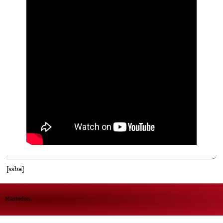
[ssba]
Mastodon