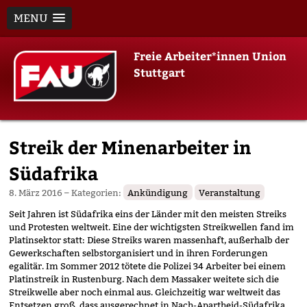
MENU
Skip
Freie Arbeiter*innen Union
to
Stuttgart
content
Streik der Minenarbeiter in
Südafrika
8. März 2016
– Kategorien:
Ankündigung
Veranstaltung
Seit Jahren ist Südafrika eins der Länder mit den meisten Streiks
und Protesten weltweit. Eine der wichtigsten Streikwellen fand im
Platinsektor statt: Diese Streiks waren massenhaft, außerhalb der
Gewerkschaften selbstorganisiert und in ihren Forderungen
egalitär. Im Sommer 2012 tötete die Polizei 34 Arbeiter bei einem
Platinstreik in Rustenburg. Nach dem Massaker weitete sich die
Streikwelle aber noch einmal aus. Gleichzeitig war weltweit das
Entsetzen groß, dass ausgerechnet in Nach-Apartheid-Südafrika