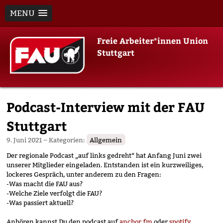
MENU
Skip
Freie Arbeiter*innen Union
to
Stuttgart
content
Podcast-Interview mit der FAU
Stuttgart
9. Juni 2021
– Kategorien:
Allgemein
Der regionale Podcast „auf links gedreht“ hat Anfang Juni zwei
unserer Mitglieder eingeladen. Entstanden ist ein kurzweiliges,
lockeres Gespräch, unter anderem zu den Fragen:
-Was macht die FAU aus?
-Welche Ziele verfolgt die FAU?
-Was passiert aktuell?
Anhören kannst Du den podcast auf
anchor.fm
oder
spotify
.