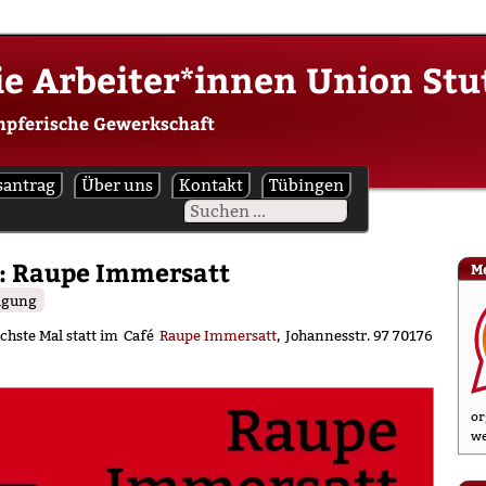
ie Arbeiter*innen Union Stu
mpferische Gewerkschaft
santrag
Über uns
Kontakt
Tübingen
: Raupe Immersatt
M
igung
ächste Mal statt im Café
Raupe Immersatt
, Johannesstr. 97 70176
or
we