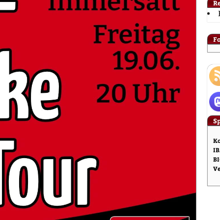
R
F
S
Ko
IB
BI
V