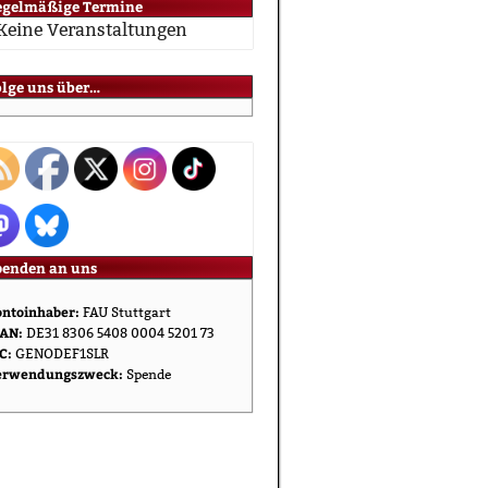
egelmäßige Termine
Keine Veranstaltungen
olge uns über…
penden an uns
ntoinhaber:
FAU Stuttgart
AN:
DE31 8306 5408 0004 5201 73
C:
GENODEF1SLR
erwendungszweck:
Spende