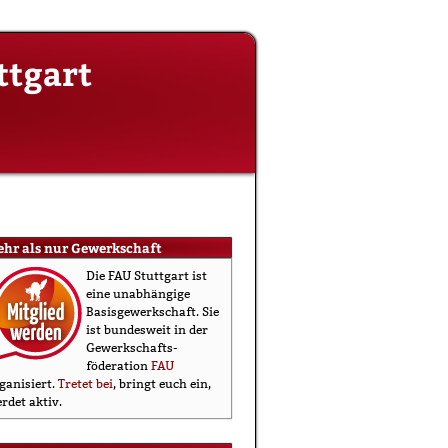
ttgart
ehr als nur Gewerkschaft
Die FAU Stuttgart ist
eine un­abhängige
Basis­gewerkschaft. Sie
ist bundesweit in der
Gewerkschafts­
föderation
FAU
ganisiert.
Tretet bei
, bringt euch ein,
rdet aktiv.