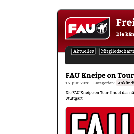
Skip
Fre
to
content
Die kä
Aktuelles
Mitgliedschaft
FAU Kneipe on Tour
16. Juni 2026
– Kategorien:
Ankünd
Die FAU Kneipe on Tour findet das n
Stuttgart