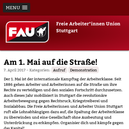
MENU
Skip
Freie Arbeiter*innen Union
to
Stuttgart
content
Am 1. Mai auf die Straße!
7. April 2017
– Kategorien:
Aufruf
Demonstration
Der 1. Mai ist der internationale Kampftag der Arbeiterklasse. Seit
1886 gehen Arbeiter und Arbeiterinnen auf die Straße um ihre
Rechte zu verteidigen und den sozialen Fortschritt durchzusetzen.
Auch dieses Jahr mobilisiert in Stuttgart die revolutionäre
Arbeiterbewegung gegen Rechtsruck, Kriegstreiberei und
Sozialabbau. Die Freie Arbeiterinnen und Arbeiter Union Stuttgart
ruft alle Lohnabhängigen dazu auf, die Spaltung der Arbeiterklasse
zu überwinden und eine Gesellschaft ohne Ausbeutung und
Unterdrückung zu erkämpfen. Organisier dich und kämpfe gegen
das Kapital!